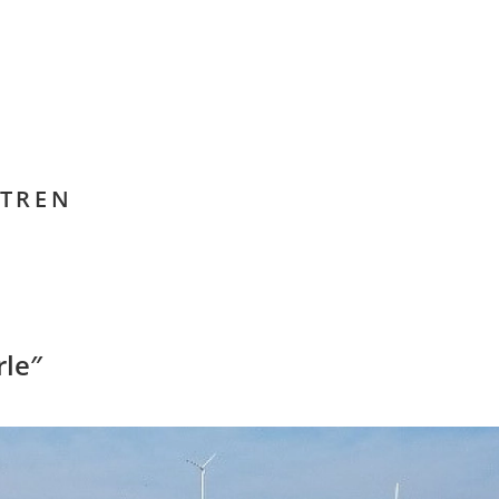
NTREN
rle″