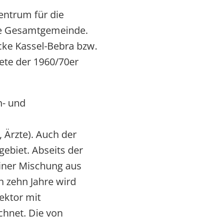
entrum für die
die Gesamtgemeinde.
cke Kassel-Bebra bzw.
iete der 1960/70er
n- und
 Ärzte). Auch der
ebiet. Abseits der
einer Mischung aus
 zehn Jahre wird
ektor mit
chnet. Die von