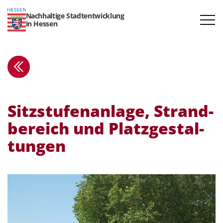
Nachhaltige Stadtentwicklung
in Hessen
Sitzstu­fe­n­anlage, Strand­
be­reich und Platz­ge­stal­
tungen