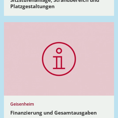
Platz­ge­stal­tungen
Geisenheim
Finan­zierung und Gesamt­aus­gaben