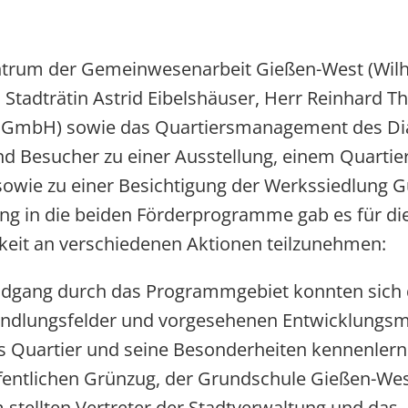
trum der Gemeinwesenarbeit Gießen-West (Wilh
Stadträtin Astrid Eibelshäuser, Herr Reinhard T
 GmbH) sowie das Quartiersmanagement des Di
nd Besucher zu einer Ausstellung, einem Quarti
sowie zu einer Besichtigung der Werkssiedlung 
ung in die beiden Förderprogramme gab es für d
keit an verschiedenen Aktionen teilzunehmen:
ndgang durch das Programmgebiet konnten sich
Handlungsfelder und vorgesehenen Entwicklung
s Quartier und seine Besonderheiten kennenler
fentlichen Grünzug, der Grundschule Gießen-We
stellten Vertreter der Stadtverwaltung und das