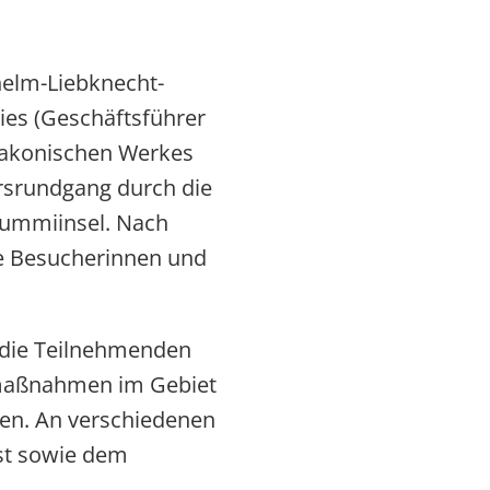
elm-Liebknecht-
hies (Geschäftsführer
akonischen Werkes
ersrundgang durch die
Gummiinsel. Nach
ie Besucherinnen und
 die Teilnehmenden
smaßnahmen im Gebiet
nen. An verschiedenen
st sowie dem