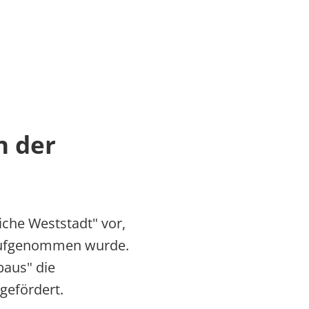
n der
iche Weststadt" vor,
 aufgenommen wurde.
baus" die
gefördert.