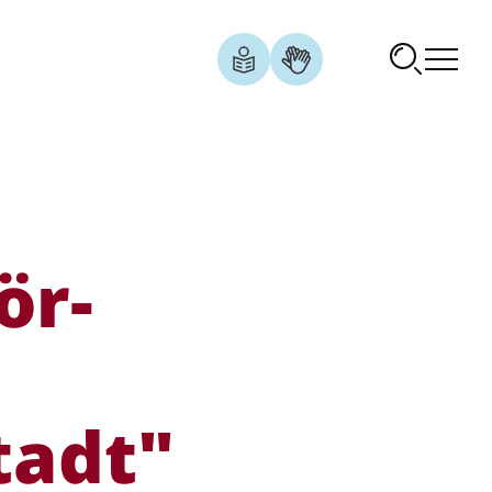
ör­
tadt"