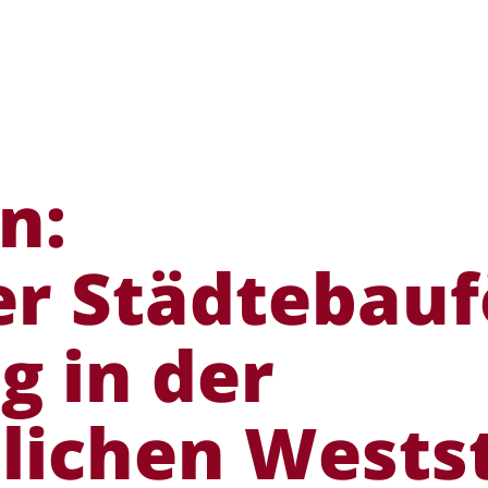
n:
r Städte­bau­f
g in der
lichen Wests