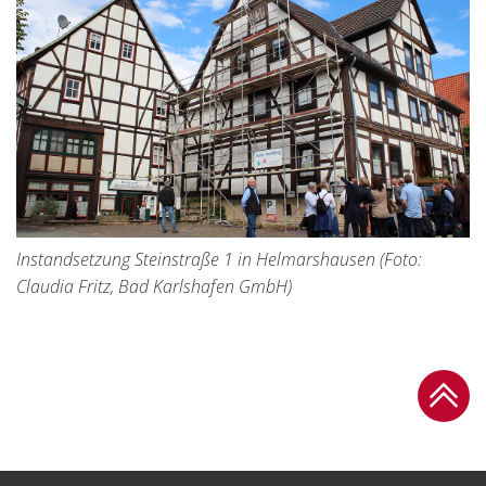
Instandsetzung Steinstraße 1 in Helmarshausen (Foto:
Claudia Fritz, Bad Karlshafen GmbH)
Zum Se