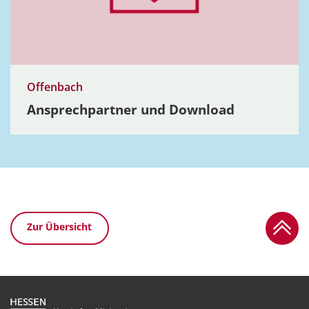
Offenbach
Ansprech­partner und Download
Zum Se
Zur Übersicht