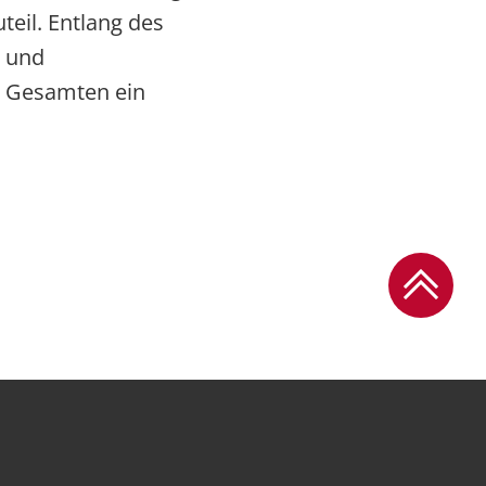
teil. Entlang des
s und
m Gesamten ein
Zum Sei