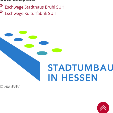
Eschwege Stadthaus Brühl SUH
Eschwege Kulturfabrik SUH
© HMWVW
Zum Se