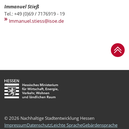
Immanuel Stieß
Tel.: +49 (0)69 / 7176919 - 19
Immanuel.stiess@isoe.de
Zum Se
© 2026 Nachhaltige Stadtentwicklung Hessen
Impressum
Datenschutz
Leichte Sprache
Gebärdensprache