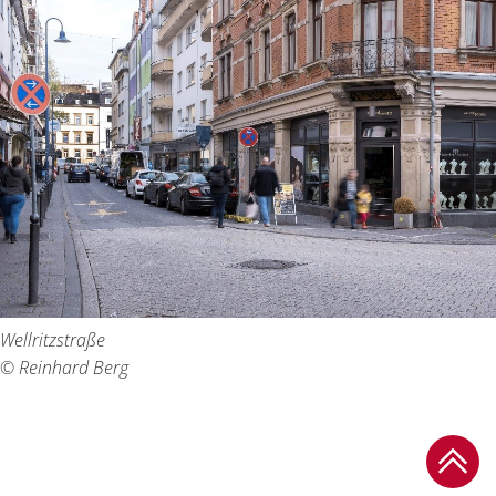
Wellritzstraße
© Reinhard Berg
Zum Se