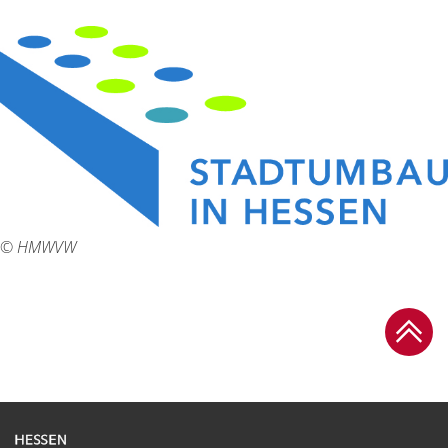
© HMWVW
Zum Se