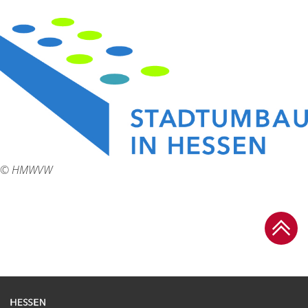
© HMWVW
Zum Se