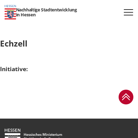
Nachhaltige Stadtentwicklung
in Hessen
Echzell
Initiative:
Zum Se