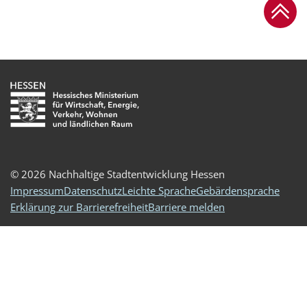
Zum Se
© 2026 Nachhaltige Stadtentwicklung Hessen
Impressum
Datenschutz
Leichte Sprache
Gebärdensprache
Erklärung zur Barrierefreiheit
Barriere melden