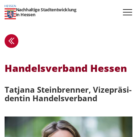
Nachhaltige Stadtentwicklung
in Hessen
Handels­verband Hessen
Tatjana Stein­brenner, Vizeprä­si­
dentin Handels­verband