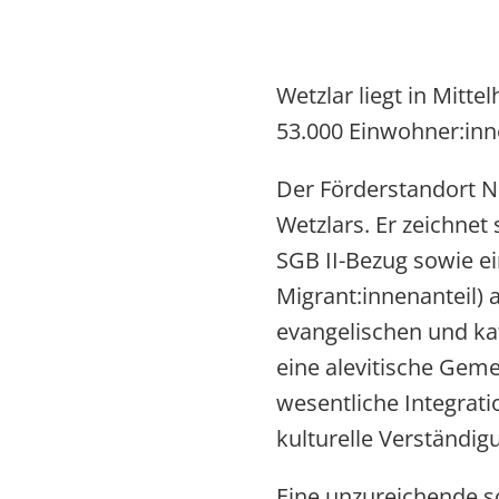
Wetzlar liegt in Mitte
53.000 Einwohner:inne
Der Förderstandort Ni
Wetzlars. Er zeichnet
SGB II-Bezug sowie e
Migrant:innenanteil) 
evangelischen und ka
eine alevitische Gem
wesentliche Integrati
kulturelle Verständig
Eine unzureichende s