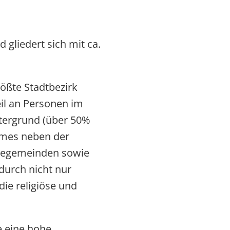
d gliedert sich mit ca.
ößte Stadtbezirk
eil an Personen im
ntergrund (über 50%
irmes neben der
heegemeinden sowie
durch nicht nur
ie religiöse und
e eine hohe