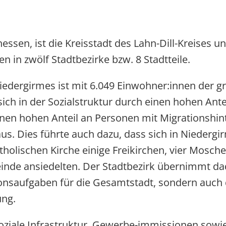
lhessen, ist die Kreisstadt des Lahn-Dill-Kreises un
n in zwölf Stadtbezirke bzw. 8 Stadtteile.
edergirmes ist mit 6.049 Einwohner:innen der gr
 sich in der Sozialstruktur durch einen hohen Ant
inen hohen Anteil an Personen mit Migrationshi
aus. Dies führte auch dazu, dass sich in Niederg
tholischen Kirche einige Freikirchen, vier Mosc
einde ansiedelten. Der Stadtbezirk übernimmt da
onsaufgaben für die Gesamtstadt, sondern auch d
ung.
oziale Infrastruktur, Gewerbe-immissionen sowi