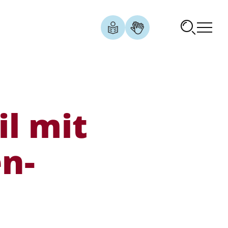
il mit
en­