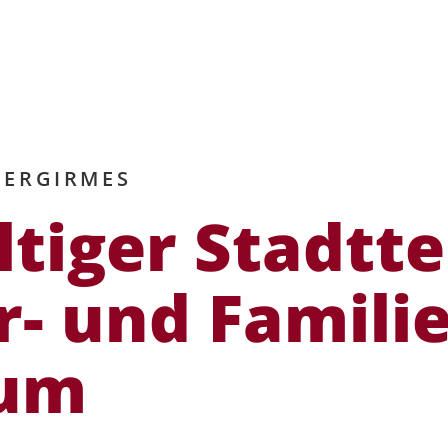
DER­GIRMES
l­tiger Stadtte
- und Famili­
rum