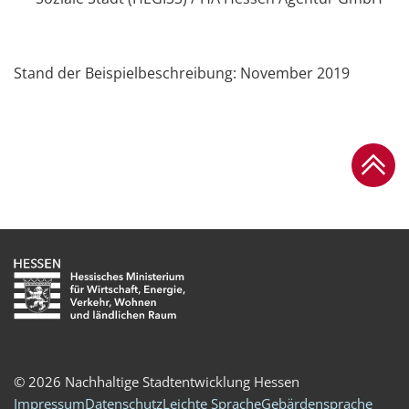
Stand der Beispielbeschreibung: November 2019
Zum Se
© 2026 Nachhaltige Stadtentwicklung Hessen
Impressum
Datenschutz
Leichte Sprache
Gebärdensprache