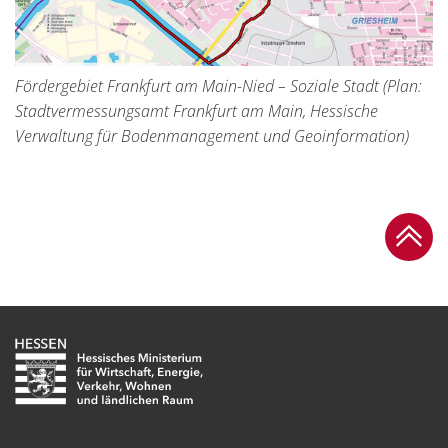
Fördergebiet Frankfurt am Main-Nied – Soziale Stadt (Plan:
Stadtvermessungsamt Frankfurt am Main, Hessische
Verwaltung für Bodenmanagement und Geoinformation)
Zum Se