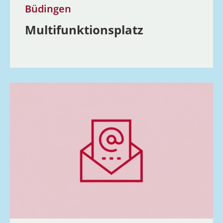
Büdingen
Multi­funk­ti­ons­platz