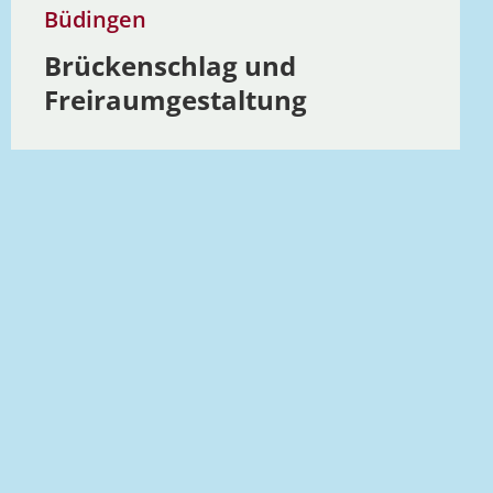
Büdingen
Brücken­schlag und
Freiraum­ge­staltung