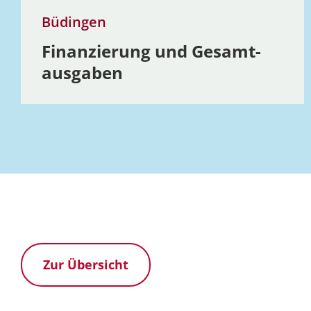
Büdingen
Finan­zierung und Gesamt­
aus­gaben
Zur Übersicht