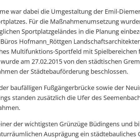
me war dabei die Umgestaltung der Emil-Diemer
ortplatzes. Für die Maßnahmenumsetzung wurden 
nglichen Sportplatzgeländes in die Planung einbe
Büros Hofmann_Röttgen Landschaftsarchitekten
hes Multifunktions-Sportfeld mit Spielbereichen 
 wurde am 27.02.2015 von den städtischen Gremi
Rahmen der Städtebauförderung beschlossen.
r baufälligen Fußgängerbrücke sowie der Neuin
angs standen zusätzlich die Ufer des Seemenbach
ahmen.
iner der wichtigsten Grünzüge Büdingens und bi
aturräumlichen Ausprägung ein städtebauliches