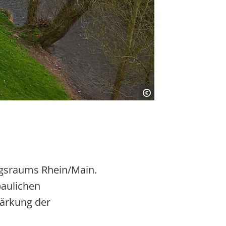
ngsraums Rhein/Main.
baulichen
tärkung der